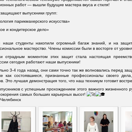
ионных работ — вышли будущие мастера вкуса и стиля!
 защищают выпускники групп:
ология парикмахерского искусства»
ое и кондитерское дело»
ы наши студенты накопили огромный багаж знаний, и на защит
сиональное мастерство. Члены комиссии были в восторге от уровня
 отрадным моментом этих защит стала настоящая преемствен
сии сегодня работают наши выпускники!
ьно 3-4 года назад, они сами точно так же волновались перед защ
е как состоявшиеся, признанные профессионалы своего дела,
в. Это лучшая демонстрация того, что наш техникум готовит вост
пускников с успешным прохождением этого важного жизненного р
покорения самых больших карьерных высот!
#Челябинск