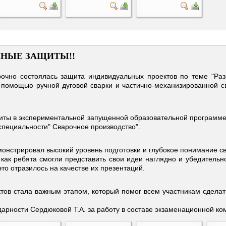
НЫЕ ЗАЩИТЫ!!
очно состоялась защита индивидуальных проектов по теме "Раз
 помощью ручной дуговой сварки и частично-механизированной 
ы в экспериментальной запущенной образовательной программе вып
специальности" Сварочное производство".
онстрировал высокий уровень подготовки и глубокое понимание св
как ребята смогли представить свои идеи наглядно и убедительн
 это отразилось на качестве их презентаций.
тов стала важным этапом, который помог всем участникам сделат
арности Сердюковой Т.А. за работу в составе экзаменационной ко