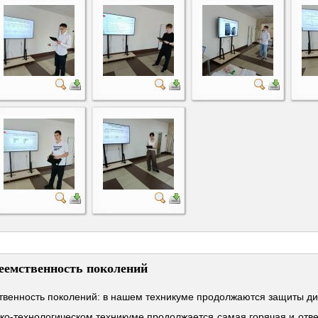
реемственность поколений
ственность поколений: в нашем техникуме продолжаются защиты д
ко-технологическом техникуме продолжается самая горячая и от