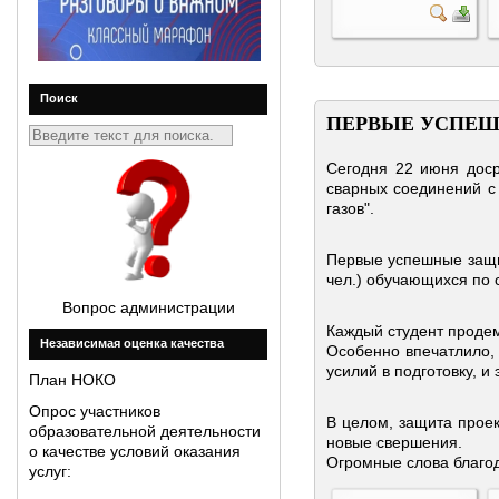
Поиск
ПЕРВЫЕ УСПЕШ
Сегодня 22 июня доср
сварных соединений с
газов".
Первые успешные защит
чел.) обучающихся по 
Вопрос администрации
Каждый студент продем
Незавиcимая оценка качества
Особенно впечатлило, 
усилий в подготовку, и
План НОКО
Опрос участников
В целом, защита проек
образовательной деятельности
новые свершения.
о качестве условий оказания
Огромные слова благод
услуг: