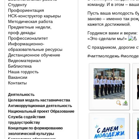
команду. И в этом – ваш
Студенту
Профориентация
Пусть ваша молодость б
НСК-конструктор карьеры
заново – именно так рож
Методическая работа
кажется достижимой.
Предметные недели,
проф.декады
Гордимся вами и верим: 
Профессионалитет
«Это сделали мы!»
Информационно-
С праздником, дорогие 
образовательные ресурсы
Дистанционное обучение
#чмттмолодежь
#молоде
Видеоматериал
Библиотека
Наша гордость
Вакансии
Контакты
Деятельность
Целевая модель наставничества
Антикоррупционная деятельность
Национальный проект Образование
Служба содействия
трудоустройству
Концепции по формированию
экологической культуры