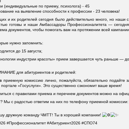
0
и (индивидуальные по приему, психолога) - 45
вание на выявление способности к профессии - 23 человека!
их и их родителей сегодня было действительно много, но наши с
стью готовы и наши Амбассадоры Профессионалитета — сегодня
иема документов, чтобы помогать вам на протяжении всей кампании
орые нужно запомнить:
длится до 15 августа;
нологии индустрии красоты» прием завершается чуть раньше — до 
НИЕ для абитуриентов и родителей:
 в приемную комиссию лично, пожалуйста, обязательно подайте з
 портале «Госуслуги». Это существенно сэкономит ваше время!
иться с правилами приема и перечнем документов можно на офиц
 Мы с радостью ответим на них по телефону приемной комиссии: 8
ашу дружную команду ЧМТТ! Ты в хорошей компании!
026
#Профессионалитет
#Абитуриент2026
#СПО74