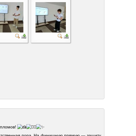
ипломов!
ветственная пора. На финишную прямую — защиту