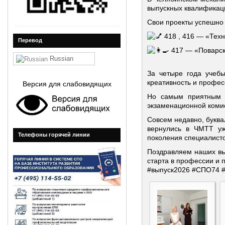
выпускных квалификац
Свои проекты успешно
418 , 416 — «Техн
Перевод
417 — «Поварск
Russian
За четыре года учеб
креативность и профес
Версия для слабовидящих
Но самым приятным и
экзаменационной комис
Совсем недавно, буквал
вернулись в ЧМТТ уж
Телефоны горячей линии
поколения специалисто
Поздравляем наших вы
старта в профессии и 
#выпуск2026
#СПО74