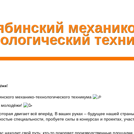
ябинский механико
нологический техн
дёжи!
инского механико-технологического техникума
м молодёжи!
которая двигает всё вперёд. В ваших руках – будущее нашей страны,
ростые специальности, пробуете силы в конкурсах и проектах, уча
с находит свой путь: кто-то покоряет производственные площадки, к