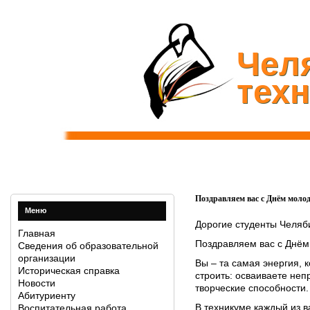
Чел
тех
Поздравляем вас с Днём моло
Меню
Дорогие студенты Челяб
Главная
Поздравляем вас с Днё
Сведения об образовательной
организации
Вы – та самая энергия, 
Историческая справка
строить: осваиваете неп
Новости
творческие способности.
Абитуриенту
В техникуме каждый из ва
Воспитательная работа