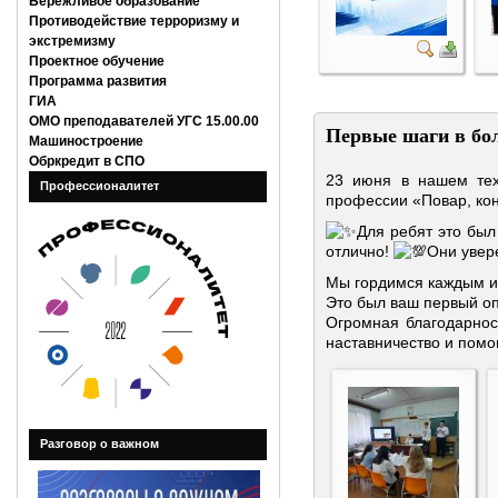
Бережливое образование
Противодействие терроризму и
экстремизму
Проектное обучение
Программа развития
ГИА
ОМО преподавателей УГС 15.00.00
Первые шаги в бо
Машиностроение
Обркредит в СПО
23 июня в нашем тех
Профессионалитет
профессии «Повар, ко
Для ребят это был
отлично!
Они увер
Мы гордимся каждым из
Это был ваш первый оп
Огромная благодарнос
наставничество и помо
Разговор о важном