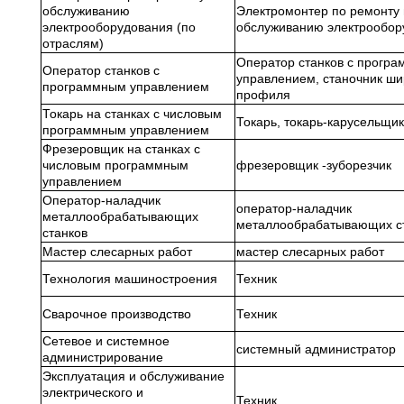
обслуживанию
Электромонтер по ремонту 
электрооборудования (по
обслуживанию электрообор
отраслям)
Оператор станков с прогр
Оператор станков с
управлением, станочник ши
программным управлением
профиля
Токарь на станках с числовым
Токарь, токарь-карусельщик
программным управлением
Фрезеровщик на станках с
числовым программным
фрезеровщик -зуборезчик
управлением
Оператор-наладчик
оператор-наладчик
металлообрабатывающих
металлообрабатывающих с
станков
Мастер слесарных работ
мастер слесарных работ
Технология машиностроения
Техник
Сварочное производство
Техник
Сетевое и системное
системный администратор
администрирование
Эксплуатация и обслуживание
электрического и
Техник