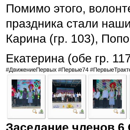
Помимо этого, волонт
праздника стали наши
Карина (гр. 103), Поп
Екатерина (обе гр. 11
#ДвижениеПервых
#Первые74
#ПервыеТракт
Заседание членов 6 