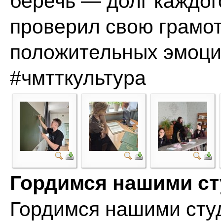
беречь — долг каждог
проверил свою грамот
положительных эмоци
#чмтткультура
Гордимся нашими с
Гордимся нашими сту