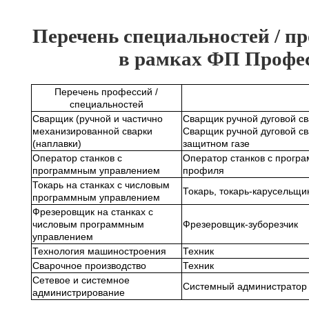
Перечень специальностей / п
в рамках ФП Профес
Перечень профессий /
специальностей
Сварщик (ручной и частично
Сварщик ручной дуговой с
механизированной сварки
Сварщик ручной дуговой с
(наплавки)
защитном газе
Оператор станков с
Оператор станков с прогр
программным управлением
профиля
Токарь на станках с числовым
Токарь, токарь-карусельщи
программным управлением
Фрезеровщик на станках с
числовым программным
Фрезеровщик-зуборезчик
управлением
Технология машиностроения
Техник
Сварочное производство
Техник
Сетевое и системное
Системный администратор
администрирование